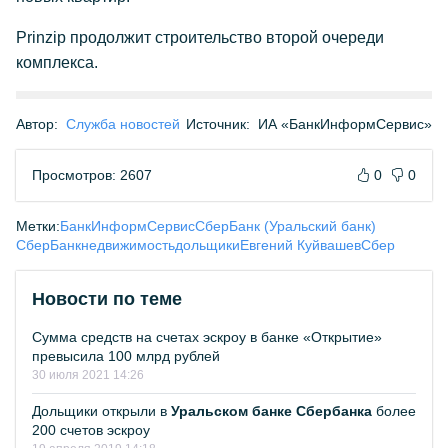
Prinzip продолжит строительство второй очереди
комплекса.
Автор:
Служба новостей
Источник:
ИА «БанкИнформСервис»
Просмотров: 2607
0
0
Метки:
БанкИнформСервис
СберБанк (Уральский банк)
СберБанк
недвижимость
дольщики
Евгений Куйвашев
Сбер
Новости по теме
Сумма средств на счетах эскроу в банке «Открытие»
превысила 100 млрд рублей
30 июля 2021 14:26
Дольщики открыли в
Уральском банке Сбербанка
более
200 счетов эскроу