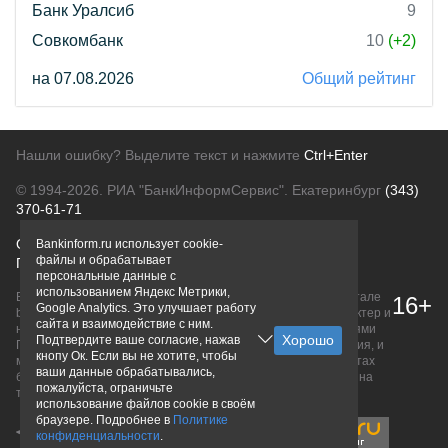
Банк Уралсиб
9
Совкомбанк
10
(+2)
на 07.08.2026
Общий рейтинг
Нашли ошибку? Выделите текст и нажмите
Ctrl+Enter
© 1994-2026.
РИА "БанкИнформСервис". Екатеринбург
(343)
370-61-71
О проекте
Политика конфиденциальности
Bankinform.ru использует cookie-
файлы и обрабатывает
Правовая информация
Для рекламодателей
персональные данные с
использованием Яндекс Метрики,
Вся информация о продуктах банков, размещенная на портале
16+
Google Analytics. Это улучшает работу
bankinform.ru, носит исключительно ознакомительный характер и
сайта и взаимодействие с ним.
не является публичной офертой, определяемой положениями
Подтвердите ваше согласие, нажав
ГК РФ. Информация не содержит точного и полного описания, и
кнопу Ок. Если вы не хотите, чтобы
может быть изменена. Конечные условия уточняйте на сайтах
ваши данные обрабатывались,
банков или при личном обращении. Исключительное право на
пожалуйста, ограничьте
товарные знаки принадлежит их правообладателям.
использование файлов cookie в своём
браузере. Подробнее в
Политике
конфиденциальности
.