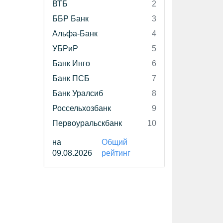
ВТБ
2
ББР Банк
3
Альфа-Банк
4
УБРиР
5
Банк Инго
6
Банк ПСБ
7
Банк Уралсиб
8
Россельхозбанк
9
Первоуральскбанк
10
на
Общий
09.08.2026
рейтинг