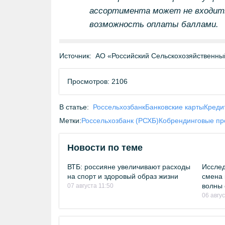
ассортимента может не входить
возможность оплаты баллами.
Источник:
АО «Российский Сельскохозяйственны
Просмотров: 2106
В статье:
Россельхозбанк
Банковские карты
Креди
Метки:
Россельхозбанк (РСХБ)
Кобрендинговые п
Новости по теме
ВТБ: россияне увеличивают расходы
Исслед
на спорт и здоровый образ жизни
смена 
волны 
07 августа 11:50
06 авгу