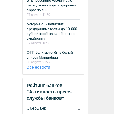
ВТБ: россияне увеличивают
расходы на спорт и здоровый
образ жизни
07 августа 11:50
Альфа-Банк начислит
предпринимателям до 10 000
рублей кэшбэка за оборот по
эквайрингу
07 августа 10:00
ОТП Банк включён в белый
список Минцифры
06 августа 21:27
Все новости
Рейтинг банков
"Активность пресс-
службы банков"
СберБанк
1