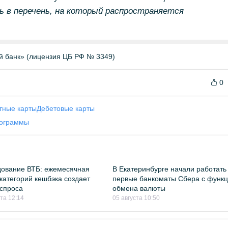
 в перечень, на который распространяется
й банк» (лицензия ЦБ РФ № 3349)
0
тные карты
Дебетовые карты
рограммы
ование ВТБ: ежемесячная
В Екатеринбурге начали работать
категорий кешбэка создает
первые банкоматы Сбера с функ
спроса
обмена валюты
ста 12:14
05 августа 10:50