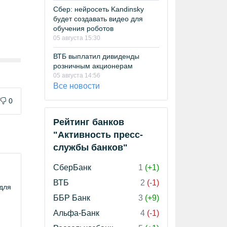
Сбер: нейросеть Kandinsky
будет создавать видео для
обучения роботов
05 августа 15:30
ВТБ выплатил дивиденды
розничным акционерам
05 августа 14:56
Все новости
0
Рейтинг банков
"Активность пресс-
службы банков"
СберБанк
1
(+1)
ВТБ
2
(-1)
 для
ББР Банк
3
(+9)
Альфа-Банк
4
(-1)