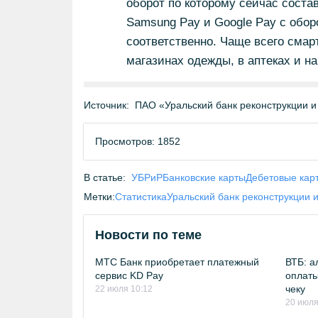
оборот по которому сейчас состав
Samsung Pay и Google Pay c оборо
соответственно. Чаще всего смар
магазинах одежды, в аптеках и на
Источник:
ПАО «Уральский банк реконструкции и
Просмотров: 1852
В статье:
УБРиР
Банковские карты
Дебетовые кар
Метки:
Статистика
Уральский банк реконструкции 
Новости по теме
МТС Банк приобретает платежный
ВТБ: а
сервис KD Pay
оплаты
чеку
22 июля 10:12
20 июля