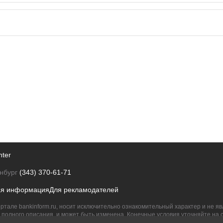
nter
нбург
(343) 370-61-71
ая информация
Для рекламодателей
ртале bankinform.ru, носит исключительно ознакомительный характер и не 
полного описания, и может быть изменена. Конечные условия уточняйте на 
их правообладателям.