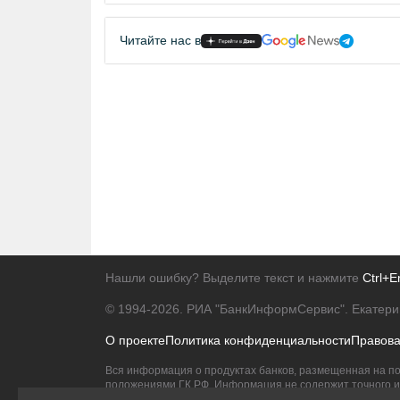
Читайте нас в
Нашли ошибку? Выделите текст и нажмите
Ctrl+E
© 1994-2026.
РИА "БанкИнформСервис". Екатери
О проекте
Политика конфиденциальности
Правов
Вся информация о продуктах банков, размещенная на по
положениями ГК РФ. Информация не содержит точного и 
Исключительное право на товарные знаки принадлежит 