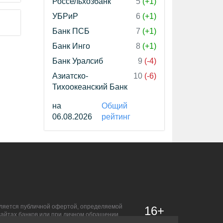
Россельхозбанк
5
(+1)
УБРиР
6
(+1)
Банк ПСБ
7
(+1)
Банк Инго
8
(+1)
Банк Уралсиб
9
(-4)
Азиатско-
10
(-6)
Тихоокеанский Банк
на
Общий
06.08.2026
рейтинг
является публичной офертой, определяемой
16+
сайтах банков или при личном обращении.