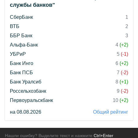
службы банков"
СберБанк
1
ВТБ
2
ББР Банк
3
Альфа-Банк
4
(+2)
УБРиР
5
(-1)
Банк Инго
6
(+2)
Банк ПСБ
7
(-2)
Банк Уралсиб
8
(+1)
Россельхозбанк
9
(-2)
Первоуральскбанк
10
(+2)
на 08.08.2026
Общий рейтинг
Нашли ошибку? Выделите текст и нажмите
Ctrl+Enter