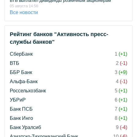
ВТБ выплатил дивиденды розничным акционерам
05 августа 14:56
Все новости
Рейтинг банков "Активность пресс-
службы банков"
СберБанк
1
(+1)
ВТБ
2
(-1)
ББР Банк
3
(+9)
Альфа-Банк
4
(-1)
Россельхозбанк
5
(+1)
УБРиР
6
(+1)
Банк ПСБ
7
(+1)
Банк Инго
8
(+1)
Банк Уралсиб
9
(-4)
Азиатско-Тихоокеанский Банк
10
(-6)