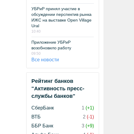
УБРиР принял участие в
обсуждении перспектив рынка
ИЖС на выставке Open Village
Ural
10:40
Приложение УБРиР
возобновило работу
09:50
Все новости
Рейтинг банков
"Активность пресс-
службы банков"
СберБанк
1
(+1)
ВТБ
2
(-1)
ББР Банк
3
(+9)