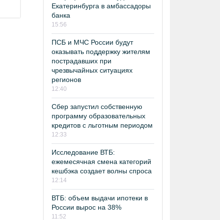
Екатеринбурга в амбассадоры
банка
15:56
ПСБ и МЧС России будут
оказывать поддержку жителям
пострадавших при
чрезвычайных ситуациях
регионов
12:40
Сбер запустил собственную
программу образовательных
кредитов с льготным периодом
12:33
Исследование ВТБ:
ежемесячная смена категорий
кешбэка создает волны спроса
12:14
ВТБ: объем выдачи ипотеки в
России вырос на 38%
11:52