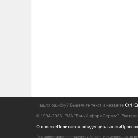
Нашли ошибку? Выделите текст и нажмите
Ctrl+E
© 1994-2026.
РИА "БанкИнформСервис". Екатери
О проекте
Политика конфиденциальности
Правов
Вся информация о продуктах банков, размещенная на по