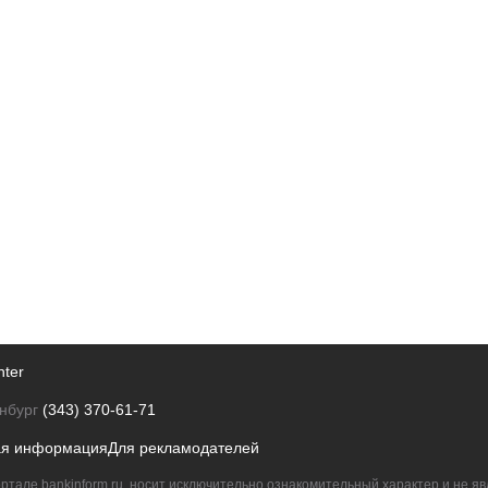
nter
нбург
(343) 370-61-71
ая информация
Для рекламодателей
ртале bankinform.ru, носит исключительно ознакомительный характер и не 