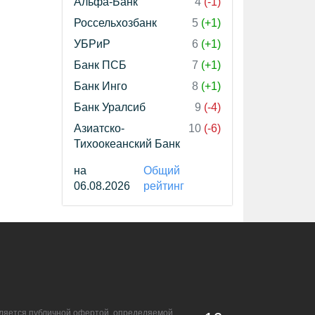
Альфа-Банк
4
(-1)
Россельхозбанк
5
(+1)
УБРиР
6
(+1)
Банк ПСБ
7
(+1)
Банк Инго
8
(+1)
Банк Уралсиб
9
(-4)
Азиатско-
10
(-6)
Тихоокеанский Банк
на
Общий
06.08.2026
рейтинг
является публичной офертой, определяемой