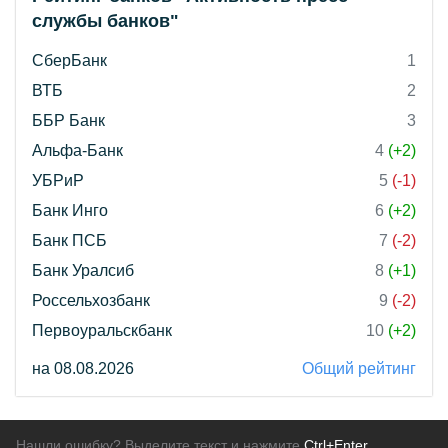
службы банков"
СберБанк
1
ВТБ
2
ББР Банк
3
Альфа-Банк
4
(+2)
УБРиР
5
(-1)
Банк Инго
6
(+2)
Банк ПСБ
7
(-2)
Банк Уралсиб
8
(+1)
Россельхозбанк
9
(-2)
Первоуральскбанк
10
(+2)
на 08.08.2026
Общий рейтинг
Нашли ошибку? Выделите текст и нажмите
Ctrl+Enter