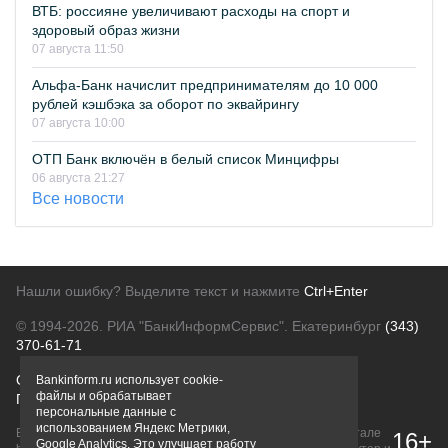
ВТБ: россияне увеличивают расходы на спорт и
здоровый образ жизни
07 августа 11:50
Альфа-Банк начислит предпринимателям до 10 000
рублей кэшбэка за оборот по эквайрингу
07 августа 10:00
ОТП Банк включён в белый список Минцифры
06 августа 21:27
Все новости
Нашли ошибку? Выделите текст и нажмите
Ctrl+Enter
© 1994-2026.
РИА "БанкИнформСервис". Екатеринбург
(343)
370-61-71
О проекте
Политика конфиденциальности
Bankinform.ru использует cookie-
файлы и обрабатывает
Правовая информация
Для рекламодателей
персональные данные с
использованием Яндекс Метрики,
Вся информация о продуктах банков, размещенная на портале
16+
Google Analytics. Это улучшает работу