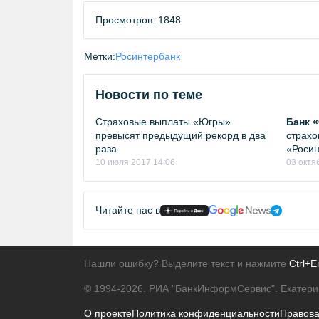
Просмотров: 1848
Метки:
Росинтербанк
Новости по теме
Страховые выплаты «Югры»
Банк 
превысят предыдущий рекорд в два
страхо
раза
«Роси
10 июля 2017 14:06
03 октя
Читайте нас в
Нашли ошибку? Выделите текст и нажмите
Ctrl+E
© 1994-2026.
РИА "БанкИнформСервис". Екатери
О проекте
Политика конфиденциальности
Правов