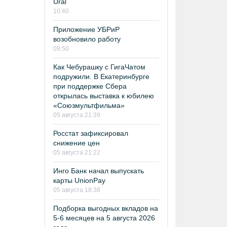
Ural
10:40
Приложение УБРиР
возобновило работу
09:50
Как Чебурашку с ГигаЧатом
подружили. В Екатеринбурге
при поддержке Сбера
открылась выставка к юбилею
«Союзмультфильма»
05 августа 21:39
Росстат зафиксировал
снижение цен
05 августа 21:22
Инго Банк начал выпускать
карты UnionPay
05 августа 18:38
Подборка выгодных вкладов на
5-6 месяцев на 5 августа 2026