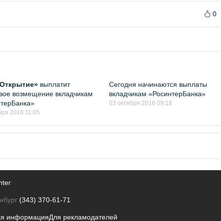
0
«Открытие»
выплатит
Сегодня начинаются выплаты
вое возмещение вкладчикам
вкладчикам «РосинтерБанка»
нтерБанка»
03 октября 2016 09:18
бря 2016 11:05
nter
нбург
(343) 370-61-71
ая информация
Для рекламодателей