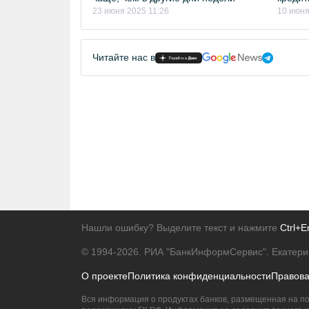
23 июня 2025 11:26
10 июня
Читайте нас в
Нашли ошибку? Выделите текст и нажмите
Ctrl+E
© 1994-2026.
РИА "БанкИнформСервис". Екатери
О проекте
Политика конфиденциальности
Правов
Вся информация о продуктах банков, размещенная на по