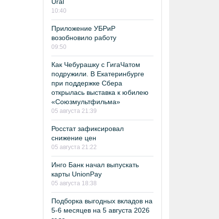
Ural
10:40
Приложение УБРиР
возобновило работу
09:50
Как Чебурашку с ГигаЧатом
подружили. В Екатеринбурге
при поддержке Сбера
открылась выставка к юбилею
«Союзмультфильма»
05 августа 21:39
Росстат зафиксировал
снижение цен
05 августа 21:22
Инго Банк начал выпускать
карты UnionPay
05 августа 18:38
Подборка выгодных вкладов на
5-6 месяцев на 5 августа 2026