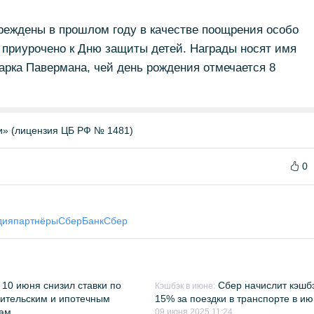
реждены в прошлом году в качестве поощрения особо
 приурочено к Дню защиты детей. Награды носят имя
рка Павермана, чей день рождения отмечается 8
и» (лицензия ЦБ РФ № 1481)
0
дия
партнёры
СберБанк
Сбер
 10 июня снизил ставки по
Сбер начислит кэшб
Кэшбэк в июне:
ительским и ипотечным
15% за поездки в транспорте в и
там
09 июня 2025 11:24