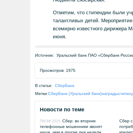
Отметим, что стипендии были уч
талантливых детей. Мероприятие
всемирно известного дирижера Ма
июня.
Источник:
Уральский банк ПАО «Сбербанк Росси
Просмотров: 1975
В статье:
СберБанк
Метки:
СберБанк (Уральский банк)
награды
стипен
Новости по теме
Сбер: во вторник
Сбер с
ПМЭФ-2025:
телефонные мошенники звонят
потреб
чаще, чем в другие дни недели
креди