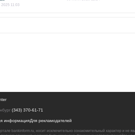
 2025 11:03
nter
нбург
(343) 370-61-71
ая информация
Для рекламодателей
ртале bankinform.ru, носит исключительно ознакомительный характер и не 