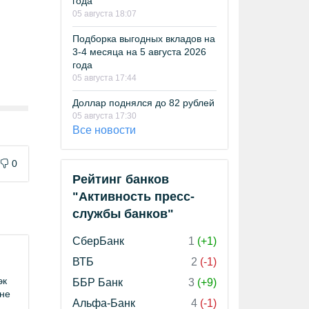
года
05 августа 18:07
Подборка выгодных вкладов на
3-4 месяца на 5 августа 2026
года
05 августа 17:44
Доллар поднялся до 82 рублей
05 августа 17:30
Все новости
0
Рейтинг банков
"Активность пресс-
службы банков"
СберБанк
1
(+1)
ВТБ
2
(-1)
эк
ББР Банк
3
(+9)
юне
Альфа-Банк
4
(-1)