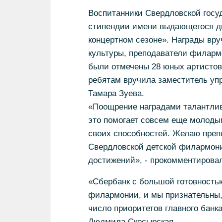
Воспитанники Свердловской госу
стипендии имени выдающегося д
концертном сезоне». Награды вру
культуры, преподаватели филарм
были отмечены 28 юных артистов
ребятам вручила заместитель у
Тамара Зуева.
«Поощрение наградами талантлив
это помогает совсем еще молоды
своих способностей. Желаю преп
Свердловской детской филармони
достижений», - прокомментирова
«Сбербанк с большой готовностью
филармонии, и мы признательны,
число приоритетов главного банк
Людмила Скосырская.