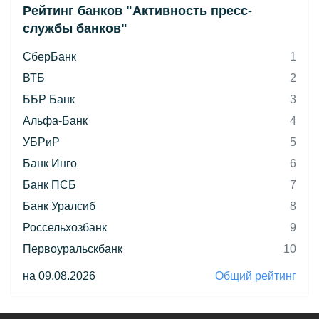
Рейтинг банков "Активность пресс-
службы банков"
СберБанк
1
ВТБ
2
ББР Банк
3
Альфа-Банк
4
УБРиР
5
Банк Инго
6
Банк ПСБ
7
Банк Уралсиб
8
Россельхозбанк
9
Первоуральскбанк
10
на 09.08.2026
Общий рейтинг