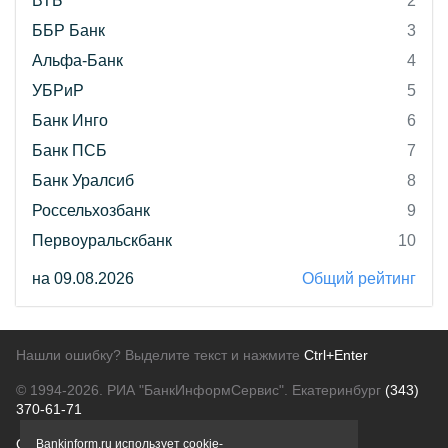
ВТБ
2
ББР Банк
3
Альфа-Банк
4
УБРиР
5
Банк Инго
6
Банк ПСБ
7
Банк Уралсиб
8
Россельхозбанк
9
Первоуральскбанк
10
на 09.08.2026
Общий рейтинг
Нашли ошибку? Выделите текст и нажмите
Ctrl+Enter
© 1994-2026.
РИА "БанкИнформСервис". Екатеринбург
(343)
370-61-71
О проекте
Политика конфиденциальности
Bankinform.ru использует cookie-