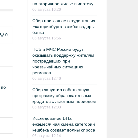
на вторичное жилье в ипотеку
06 августа 16:20
Сбер приглашает студентов из
Екатеринбурга в амбассадоры
банка
0
06 августа 15:56
ПСБ и МЧС России будут
оказывать поддержку жителям
пострадавших при
чрезвычайных ситуациях
регионов
06 августа 12:40
 по
Сбер запустил собственную
программу образовательных
кредитов с льготным периодом
06 августа 12:33
Исследование ВТБ:
ежемесячная смена категорий
кешбэка создает волны спроса
06 августа 12:14