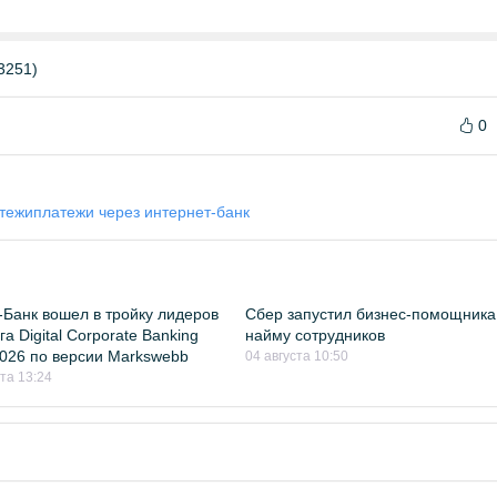
3251)
0
тежи
платежи через интернет-банк
Банк вошел в тройку лидеров
Сбер запустил бизнес-помощника
а Digital Corporate Banking
найму сотрудников
026 по версии Markswebb
04 августа 10:50
ста 13:24