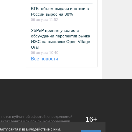
ВТБ: объем выдачи ипотеки в
России вырос на 38%
06 августа 11:52
УБРиР принял участие в
обсуждении перспектив рынка
ИЖС на выставке Open Village
Ural
06 августа 10:40
Все новости
является публичной офертой, определяемой
16+
сайтах банков или при личном обращении.
боту сайта и взаимодействие с ним.