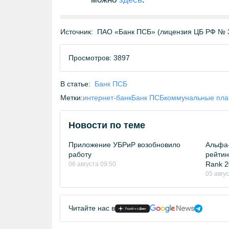
Источник:
ПАО «Банк ПСБ» (лицензия ЦБ РФ № 
Просмотров: 3897
В статье:
Банк ПСБ
Метки:
интернет-банк
Банк ПСБ
коммунальные пла
Новости по теме
Приложение УБРиР возобновило
Альфа-
работу
рейтинг
Rank 2
06 августа 09:50
05 авгу
Читайте нас в