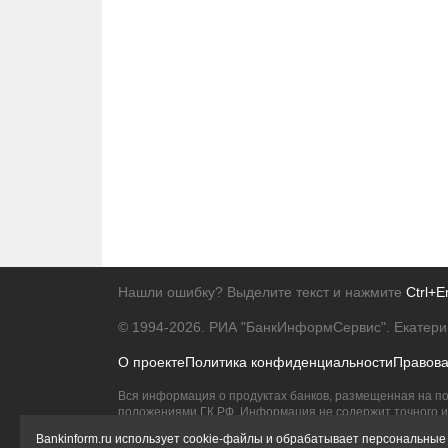
Нашли ошибку? Выделите текст и нажмите
Ctrl+E
© 1994-2026.
РИА "БанкИнформСервис". Екатери
О проекте
Политика конфиденциальности
Правов
Вся информация о продуктах банков, размещенная на по
положениями ГК РФ. Информация не содержит точного и 
Исключительное право на товарные знаки принадлежит 
Bankinform.ru использует cookie-файлы и обрабатывает персональные 