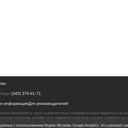
nter
нбург
(343) 370-61-71
ая информация
Для рекламодателей
ртале bankinform.ru, носит исключительно ознакомительный характер и не 
полного описания, и может быть изменена. Конечные условия уточняйте на 
их правообладателям.
данные с использованием Яндекс Метрики, Google Analytics. Это улучшает ра