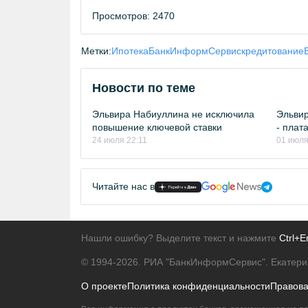
Просмотров: 2470
Метки:
Ипотека
БанкИнформСервис
кредитование
Новости по теме
Эльвира Набиуллина не исключила
Эльвир
повышение ключевой ставки
- плат
24 июля 22:11
01 июля
Читайте нас в
Нашли ошибку? Выделите текст и нажмите
Ctrl+E
© 1994-2026.
РИА "БанкИнформСервис". Екатери
О проекте
Политика конфиденциальности
Правов