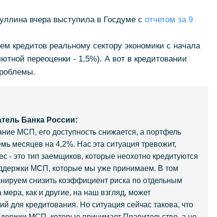
уллина вчера выступила в Госдуме с
отчетом за 9
ем кредитов реальному сектору экономики с начала
лютной переоценки - 1,5%). А вот в кредитовании
проблемы.
тель Банка России:
ние МСП, его доступность снижается, а портфель
мь месяцев на 4,2%. Нас эта ситуация тревожит,
ес - это тип заемщиков, которые неохотно кредитуются
ддержки МСП, которые мы уже принимаем. В том
анируем снизить коэффициент риска по отдельным
мера, как и другие, на наш взгляд, может
й для кредитования. Но ситуация сейчас такова, что
ержки МСП, которые принимает Правительство, а не