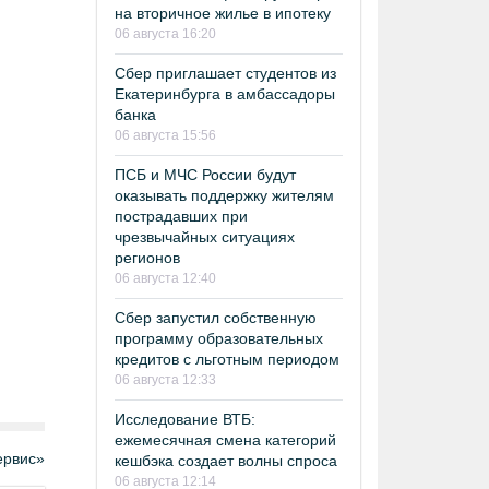
на вторичное жилье в ипотеку
06 августа 16:20
Сбер приглашает студентов из
Екатеринбурга в амбассадоры
банка
06 августа 15:56
ПСБ и МЧС России будут
оказывать поддержку жителям
пострадавших при
чрезвычайных ситуациях
регионов
06 августа 12:40
Сбер запустил собственную
программу образовательных
кредитов с льготным периодом
06 августа 12:33
Исследование ВТБ:
ежемесячная смена категорий
рвис»
кешбэка создает волны спроса
06 августа 12:14