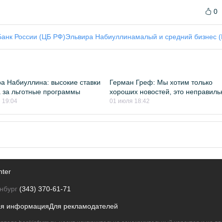
0
Банк России (ЦБ РФ)
Эльвира Набиуллина
малый и средний бизнес 
а Набиуллина: высокие ставки
Герман Греф: Мы хотим только
а за льготные программы
хороших новостей, это неправиль
 19:04
01 июля 18:42
nter
нбург
(343) 370-61-71
ая информация
Для рекламодателей