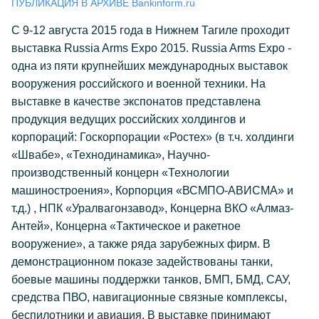
ПУБЛИКАЦИЯ В АРХИВЕ Bankinform.ru
С 9-12 августа 2015 года в Нижнем Тагиле проходит
выставка Russia Arms Expo 2015. Russia Arms Expo -
одна из пяти крупнейших международных выставок
вооружения российского и военной техники. На
выставке в качестве экспонатов представлена
продукция ведущих российских холдингов и
корпораций: Госкорпорации «Ростех» (в т.ч. холдинги
«Швабе», «Технодинамика», Научно-
производственный концерн «Технологии
машиностроения», Корпорция «ВСМПО-АВИСМА» и
т.д.) , НПК «Уралвагонзавод», Концерна ВКО «Алмаз-
Антей», Концерна «Тактическое и ракетное
вооружение», а также ряда зарубежных фирм. В
демонстрационном показе задействованы танки,
боевые машины поддержки танков, БМП, БМД, САУ,
средства ПВО, навигационные связные комплексы,
беспилотники и авиация. В выставке принимают