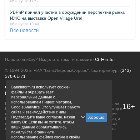
06 августа 11:52
УБРиР принял участие в обсуждении перспектив рынка
ИЖС на выставке Open Village Ural
06 августа 10:40
Все новости
Нашли ошибку? Выделите текст и нажмите
Ctrl+Enter
© 1994-2026.
РИА "БанкИнформСервис". Екатеринбург
(343)
370-61-71
О проекте
Политика конфиденциальности
Bankinform.ru использует cookie-
файлы и обрабатывает
Правовая информация
Для рекламодателей
персональные данные с
использованием Яндекс Метрики,
Вся информация о продуктах банков, размещенная на портале
16+
Google Analytics. Это улучшает работу
bankinform.ru, носит исключительно ознакомительный характер и
сайта и взаимодействие с ним.
не является публичной офертой, определяемой положениями
Подтвердите ваше согласие, нажав
ГК РФ. Информация не содержит точного и полного описания, и
кнопу Ок. Если вы не хотите, чтобы
может быть изменена. Конечные условия уточняйте на сайтах
ваши данные обрабатывались,
банков или при личном обращении. Исключительное право на
пожалуйста, ограничьте
товарные знаки принадлежит их правообладателям.
использование файлов cookie в своём