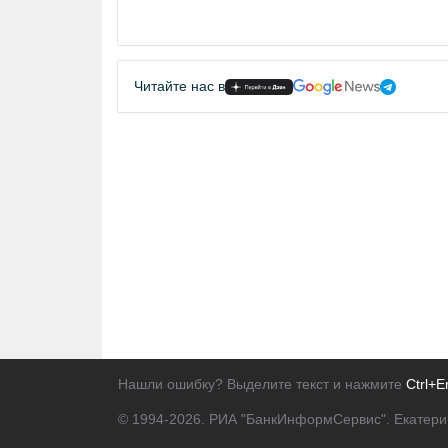
Читайте нас в
Нашли ошибку? Выделите текст и нажмите
Ctrl+E
© 1994-2026.
РИА "БанкИнформСервис". Екатери