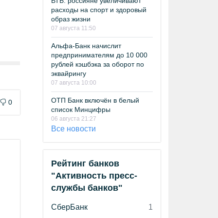
ВТБ: россияне увеличивают
расходы на спорт и здоровый
образ жизни
07 августа 11:50
Альфа-Банк начислит
предпринимателям до 10 000
рублей кэшбэка за оборот по
эквайрингу
07 августа 10:00
ОТП Банк включён в белый
0
список Минцифры
06 августа 21:27
Все новости
Рейтинг банков
"Активность пресс-
службы банков"
СберБанк
1