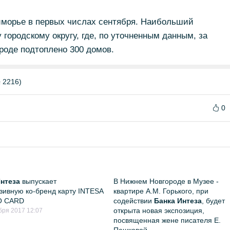
морье в первых числах сентября. Наибольший
городскому округу, где, по уточненным данным, за
роде подтоплено 300 домов.
 2216)
0
Интеза
выпускает
В Нижнем Новгороде в Музее -
зивную ко-бренд карту INTESA
квартире А.М. Горького, при
O CARD
содействии
Банка Интеза
, будет
открыта новая экспозиция,
бря 2017 12:07
посвященная жене писателя Е.