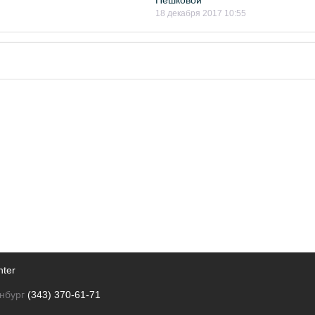
Пешковой
18 декабря 2017 10:55
nter
нбург
(343) 370-61-71