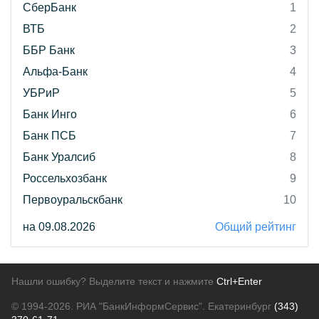
СберБанк
1
ВТБ
2
ББР Банк
3
Альфа-Банк
4
УБРиР
5
Банк Инго
6
Банк ПСБ
7
Банк Уралсиб
8
Россельхозбанк
9
Первоуральскбанк
10
на 09.08.2026
Общий рейтинг
Нашли ошибку? Выделите текст и нажмите
Ctrl+Enter
© 1994-2026.
РИА "БанкИнформСервис". Екатеринбург
(343)