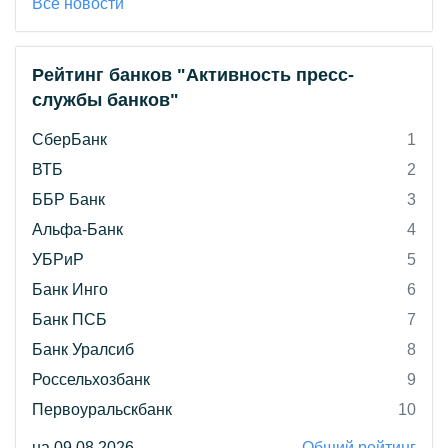
Все новости
Рейтинг банков "Активность пресс-
службы банков"
СберБанк
1
ВТБ
2
ББР Банк
3
Альфа-Банк
4
УБРиР
5
Банк Инго
6
Банк ПСБ
7
Банк Уралсиб
8
Россельхозбанк
9
Первоуральскбанк
10
на 09.08.2026
Общий рейтинг