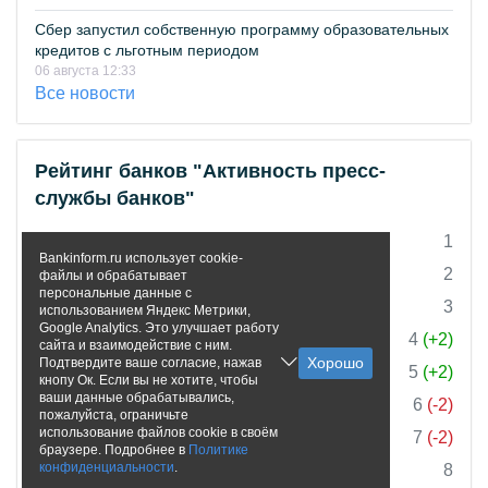
Сбер запустил собственную программу образовательных
кредитов с льготным периодом
06 августа 12:33
Все новости
Рейтинг банков "Активность пресс-
службы банков"
СберБанк
1
Bankinform.ru использует cookie-
ВТБ
2
файлы и обрабатывает
персональные данные с
ББР Банк
3
использованием Яндекс Метрики,
Google Analytics. Это улучшает работу
УБРиР
4
(+2)
сайта и взаимодействие с ним.
Подтвердите ваше согласие, нажав
Банк ПСБ
5
(+2)
кнопу Ок. Если вы не хотите, чтобы
ваши данные обрабатывались,
Альфа-Банк
6
(-2)
пожалуйста, ограничьте
использование файлов cookie в своём
Россельхозбанк
7
(-2)
браузере. Подробнее в
Политике
конфиденциальности
.
Банк Инго
8