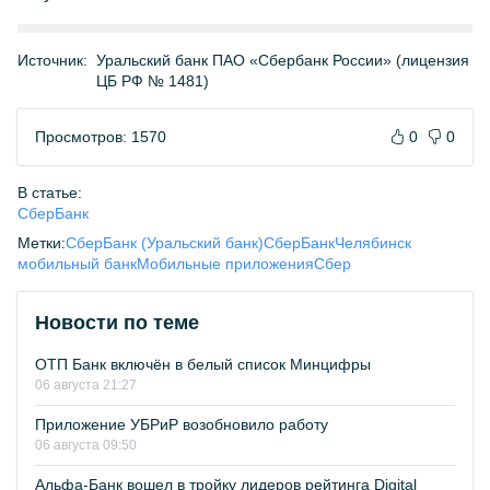
Источник:
Уральский банк ПАО «Сбербанк России» (лицензия
ЦБ РФ № 1481)
Просмотров: 1570
0
0
В статье:
СберБанк
Метки:
СберБанк (Уральский банк)
СберБанк
Челябинск
мобильный банк
Мобильные приложения
Сбер
Новости по теме
ОТП Банк включён в белый список Минцифры
06 августа 21:27
Приложение УБРиР возобновило работу
06 августа 09:50
Альфа-Банк вошел в тройку лидеров рейтинга Digital