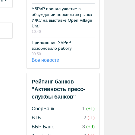
УБРиР принял участие в
обсуждении перспектив рынка
ИЖС на выставке Open Village
Ural
10:40
Приложение УБРиР
возобновило работу
09:50
Все новости
Рейтинг банков
"Активность пресс-
службы банков"
СберБанк
1
(+1)
ВТБ
2
(-1)
ББР Банк
3
(+9)