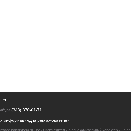
nter
нбург
(343) 370-61-71
ая информация
Для рекламодателей
ртале bankinform.ru, носит исключительно ознакомительный характер и не 