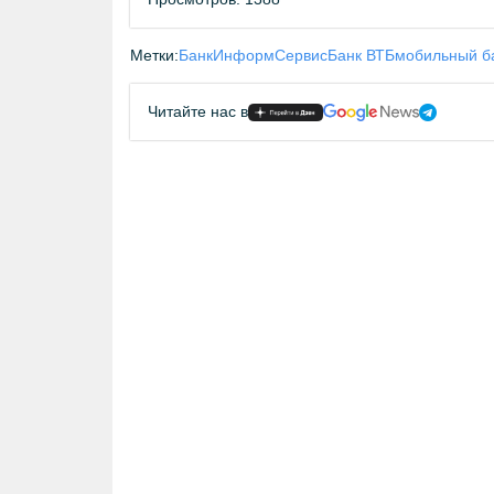
Метки:
БанкИнформСервис
Банк ВТБ
мобильный б
Читайте нас в