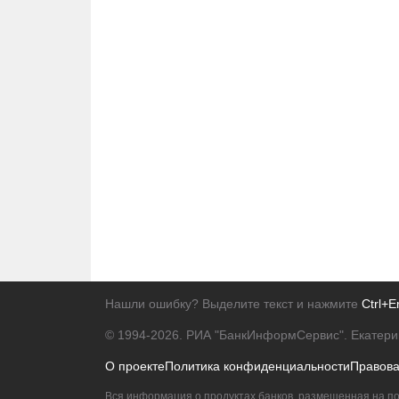
Нашли ошибку? Выделите текст и нажмите
Ctrl+E
© 1994-2026.
РИА "БанкИнформСервис". Екатери
О проекте
Политика конфиденциальности
Правов
Вся информация о продуктах банков, размещенная на по