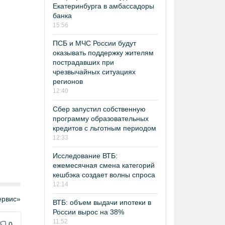
Екатеринбурга в амбассадоры
банка
15:56
ПСБ и МЧС России будут
оказывать поддержку жителям
пострадавших при
чрезвычайных ситуациях
регионов
12:40
Сбер запустил собственную
программу образовательных
кредитов с льготным периодом
12:33
Исследование ВТБ:
ежемесячная смена категорий
кешбэка создает волны спроса
12:14
рвис»
ВТБ: объем выдачи ипотеки в
России вырос на 38%
11:52
0