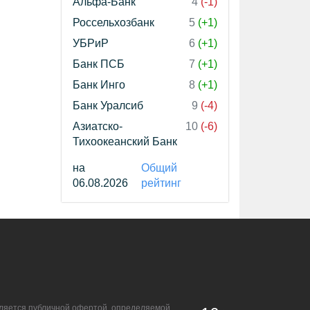
Альфа-Банк
4
(-1)
Россельхозбанк
5
(+1)
УБРиР
6
(+1)
Банк ПСБ
7
(+1)
Банк Инго
8
(+1)
Банк Уралсиб
9
(-4)
Азиатско-
10
(-6)
Тихоокеанский Банк
на
Общий
06.08.2026
рейтинг
является публичной офертой, определяемой