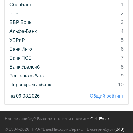
СберБанк
1
ВТБ
2
ББР Банк
3
Альфа-Банк
4
УБРиР
5
Банк Инго
6
Банк ПСБ
7
Банк Уралсиб
8
Россельхозбанк
9
Первоуральскбанк
10
на 09.08.2026
Общий рейтинг
Нашли ошибку? Выделите текст и нажмите
Ctrl+Enter
© 1994-2026.
РИА "БанкИнформСервис". Екатеринбург
(343)