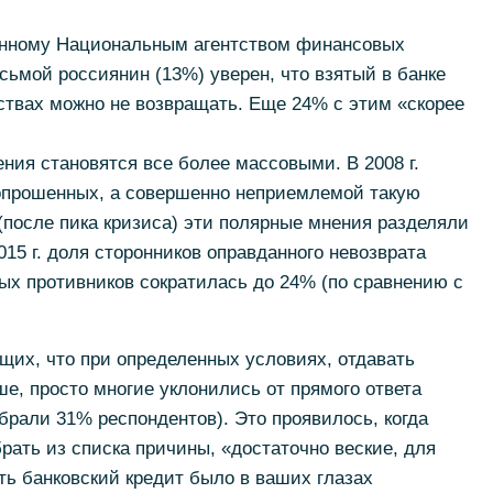
енному Национальным агентством финансовых
ьмой россиянин (13%) уверен, что взятый в банке
ствах можно не возвращать. Еще 24% с этим «скорее
ения становятся все более массовыми. В 2008 г.
опрошенных, а совершенно неприемлемой такую
 (после пика кризиса) эти полярные мнения разделяли
015 г. доля сторонников оправданного невозврата
ых противников сократилась до 24% (по сравнению с
щих, что при определенных условиях, отдавать
ше, просто многие уклонились от прямого ответа
брали 31% респондентов). Это проявилось, когда
рать из списка причины, «достаточно веские, для
ть банковский кредит было в ваших глазах