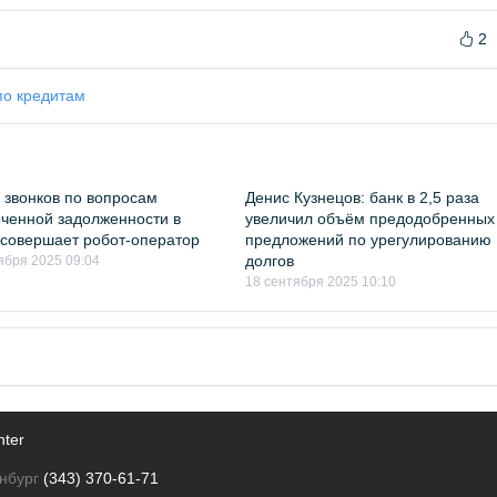
2
по кредитам
0 звонков по вопросам
Денис Кузнецов: банк в 2,5 раза
ченной задолженности в
увеличил объём предодобренных
совершает робот-оператор
предложений по урегулированию
долгов
ября 2025 09:04
18 сентября 2025 10:10
nter
нбург
(343) 370-61-71