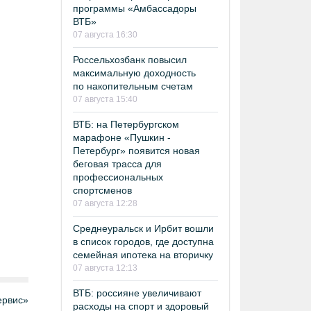
программы «Амбассадоры
ВТБ»
07 августа 16:30
Россельхозбанк повысил
максимальную доходность
по накопительным счетам
07 августа 15:40
ВТБ: на Петербургском
марафоне «Пушкин -
Петербург» появится новая
беговая трасса для
профессиональных
спортсменов
07 августа 12:28
Среднеуральск и Ирбит вошли
в список городов, где доступна
семейная ипотека на вторичку
07 августа 12:13
ВТБ: россияне увеличивают
рвис»
расходы на спорт и здоровый