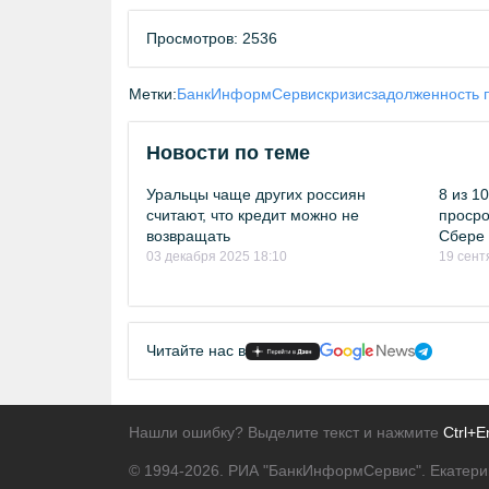
Просмотров: 2536
Метки:
БанкИнформСервис
кризис
задолженность 
Новости по теме
Уральцы чаще других россиян
8 из 1
считают, что кредит можно не
просро
возвращать
Сбере 
03 декабря 2025 18:10
19 сент
Читайте нас в
Нашли ошибку? Выделите текст и нажмите
Ctrl+E
© 1994-2026.
РИА "БанкИнформСервис". Екатери