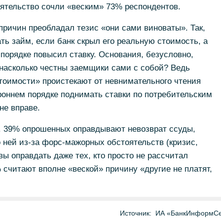
ятельство сочли «веским» 73% респондентов.
ричин преобладал тезис «они сами виноваты». Так,
ть займ, если банк скрыл его реальную стоимость, а
 порядке повысил ставку. Основания, безусловно,
- насколько честны заемщики сами с собой? Ведь
тоимости» проистекают от невнимательного чтения
ороннем порядке поднимать ставки по потребительским
не вправе.
. 39% опрошенных оправдывают невозврат ссуды,
о ней из-за форс-мажорных обстоятельств (кризис,
овы оправдать даже тех, кто просто не рассчитал
 считают вполне «веской» причину «другие не платят,
Источник:
ИА «БанкИнформСе