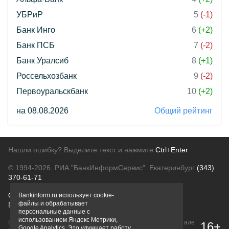
УБРиР
5
(-1)
Банк Инго
6
(+2)
Банк ПСБ
7
(-2)
Банк Уралсиб
8
(+1)
Россельхозбанк
9
(-2)
Первоуральскбанк
10
(+2)
на 08.08.2026
Общий рейтинг
Нашли ошибку? Выделите текст и нажмите
Ctrl+Enter
© 1994-2026.
РИА "БанкИнформСервис". Екатеринбург
(343)
370-61-71
О проекте
Политика конфиденциальности
Bankinform.ru использует cookie-
файлы и обрабатывает
Правовая информация
Для рекламодателей
персональные данные с
использованием Яндекс Метрики,
Вся информация о продуктах банков, размещенная на портале
16+
Google Analytics. Это улучшает работу