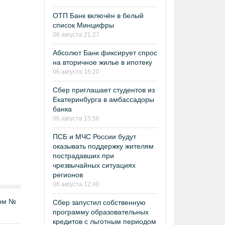
ОТП Банк включён в белый
список Минцифры
06 августа 21:27
Абсолют Банк фиксирует спрос
на вторичное жилье в ипотеку
06 августа 16:20
Сбер приглашает студентов из
Екатеринбурга в амбассадоры
банка
06 августа 15:56
ПСБ и МЧС России будут
оказывать поддержку жителям
пострадавших при
чрезвычайных ситуациях
регионов
06 августа 12:40
том №
Сбер запустил собственную
программу образовательных
кредитов с льготным периодом