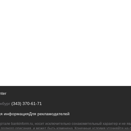
nter
нбург
(343) 370-61-71
ая информация
Для рекламодателей
ртале bankinform.ru, носит исключительно ознакомительный характер и не 
полного описания, и может быть изменена. Конечные условия уточняйте на 