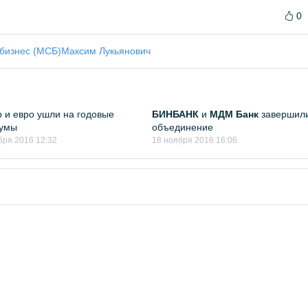
0
бизнес (МСБ)
Максим Лукьянович
 и евро ушли на годовые
БИНБАНК
и
МДМ Банк
завершил
умы
объединение
бря 2016 12:32
18 ноября 2016 16:06