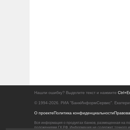
Нашли ошибку? Выделите текст и нажмите
Ctrl+E
© 1994-2026.
РИА "БанкИнформСервис". Екатери
О проекте
Политика конфиденциальности
Правов
Вся информация о продуктах банков, размещенная на по
положениями ГК РФ. Информация не содержит точного и 