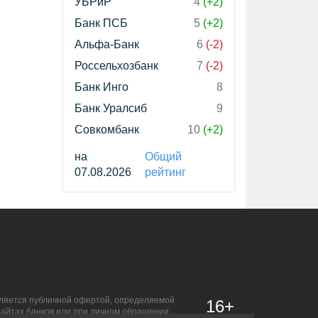
УБРиР
4
(+2)
Банк ПСБ
5
(+2)
Альфа-Банк
6
(-2)
Россельхозбанк
7
(-2)
Банк Инго
8
Банк Уралсиб
9
Совкомбанк
10
(+2)
на
Общий
07.08.2026
рейтинг
является публичной офертой, определяемой
16+
сайтах банков или при личном обращении.