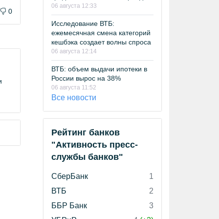
06 августа 12:33
0
Исследование ВТБ:
ежемесячная смена категорий
кешбэка создает волны спроса
06 августа 12:14
ВТБ: объем выдачи ипотеки в
России вырос на 38%
и
06 августа 11:52
Все новости
Рейтинг банков
"Активность пресс-
службы банков"
СберБанк
1
ВТБ
2
ББР Банк
3