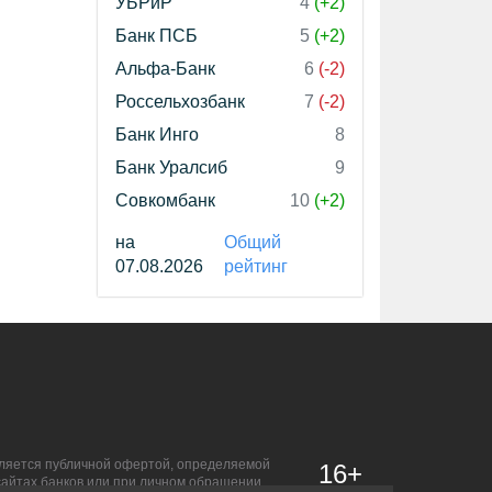
УБРиР
4
(+2)
Банк ПСБ
5
(+2)
Альфа-Банк
6
(-2)
Россельхозбанк
7
(-2)
Банк Инго
8
Банк Уралсиб
9
Совкомбанк
10
(+2)
на
Общий
07.08.2026
рейтинг
является публичной офертой, определяемой
16+
сайтах банков или при личном обращении.