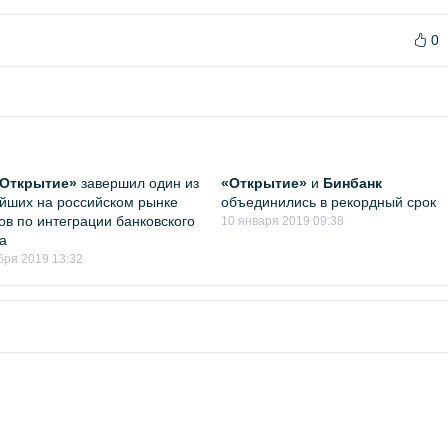
0
«Открытие»
завершил один из
«Открытие»
и
Бинбанк
йших на российском рынке
объединились в рекордный срок
ов по интеграции банковского
10 января 2019 09:38
а
бря 2019 13:32