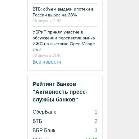
ВТБ: объем выдачи ипотеки в
России вырос на 38%
06 августа 11:52
УБРиР принял участие в
обсуждении перспектив рынка
ИЖС на выставке Open Village
Ural
06 августа 10:40
Все новости
Рейтинг банков
"Активность пресс-
службы банков"
СберБанк
1
ВТБ
2
ББР Банк
3