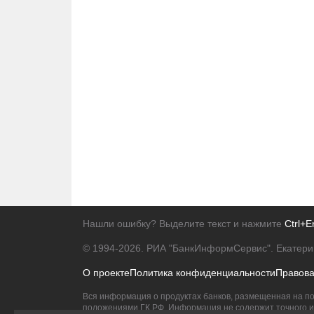
Нашли ошибку? Выделите текст и нажмите
Ctrl+E
© 1994-2026.
РИА "БанкИнформСервис". Екатери
О проекте
Политика конфиденциальности
Правов
Вся информация о продуктах банков, размещенная на по
положениями ГК РФ. Информация не содержит точного и 