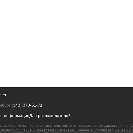
nter
нбург
(343) 370-61-71
ая информация
Для рекламодателей
ртале bankinform.ru, носит исключительно ознакомительный характер и не 
полного описания, и может быть изменена. Конечные условия уточняйте на 