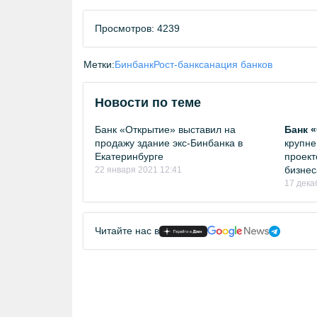
Просмотров: 4239
Метки:
Бинбанк
Рост-банк
санация банков
Новости по теме
Банк «Открытие» выставил на
Банк 
продажу здание экс-Бинбанка в
крупне
Екатеринбурге
проект
бизнес
22 января 2021 12:41
17 дека
Читайте нас в