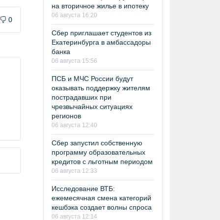
на вторичное жилье в ипотеку
06 августа 16:20
0
Сбер приглашает студентов из
Екатеринбурга в амбассадоры
банка
06 августа 15:56
ПСБ и МЧС России будут
оказывать поддержку жителям
пострадавших при
чрезвычайных ситуациях
регионов
06 августа 12:40
Сбер запустил собственную
программу образовательных
кредитов с льготным периодом
06 августа 12:33
Исследование ВТБ:
ежемесячная смена категорий
кешбэка создает волны спроса
06 августа 12:14