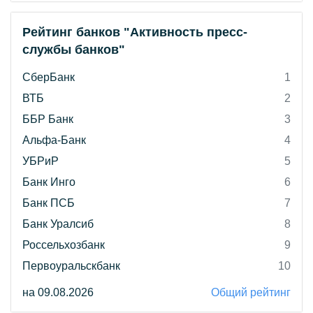
Рейтинг банков "Активность пресс-
службы банков"
СберБанк
1
ВТБ
2
ББР Банк
3
Альфа-Банк
4
УБРиР
5
Банк Инго
6
Банк ПСБ
7
Банк Уралсиб
8
Россельхозбанк
9
Первоуральскбанк
10
на 09.08.2026
Общий рейтинг