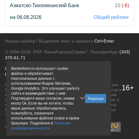
Азиатско-Тихоокеанский Банк
10
(-6)
на 06.08.2026
Общий рейтинг
Нашли ошибку? Выделите текст и нажмите
Ctrl+Enter
© 1994-2026.
РИА "БанкИнформСервис". Екатеринбург
(343)
370-61-71
О проекте
Политика конфиденциальности
Bankinform.ru использует cookie-
файлы и обрабатывает
Правовая информация
Для рекламодателей
персональные данные с
использованием Яндекс Метрики,
Вся информация о продуктах банков, размещенная на портале
16+
Google Analytics. Это улучшает работу
bankinform.ru, носит исключительно ознакомительный характер и
сайта и взаимодействие с ним.
не является публичной офертой, определяемой положениями
Подтвердите ваше согласие, нажав
ГК РФ. Информация не содержит точного и полного описания, и
кнопу Ок. Если вы не хотите, чтобы
может быть изменена. Конечные условия уточняйте на сайтах
ваши данные обрабатывались,
банков или при личном обращении. Исключительное право на
пожалуйста, ограничьте
товарные знаки принадлежит их правообладателям.
использование файлов cookie в своём
браузере. Подробнее в
Политике
конфиденциальности
.