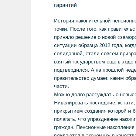
гарантий
История накопительной пенсионн
точки. После того, как правитель
приняло решение о новой «заморо
ситуации образца 2012 года, ког
солидарной, стали совсем призр
взятый государством еще в ходе 
подтвердился. А на прошлой неде
правительство думает, каким обр
части.
Можно долго рассуждать о невысо
Нивелировать последние, кстати,
прикрытием создания которой и б
полагать, что упразднение накоп
граждан. Пенсионные накопления (
вливаются в экономику в качеств