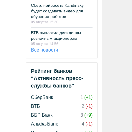
Сбер: нейросеть Kandinsky
будет создавать видео для
обучения роботов
05 августа 15:30
ВТБ выплатил дивиденды
розничным акционерам
05 августа 14:56
Все новости
Рейтинг банков
"Активность пресс-
службы банков"
СберБанк
1
(+1)
ВТБ
2
(-1)
ББР Банк
3
(+9)
Альфа-Банк
4
(-1)