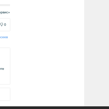
рвис»
0
исеев
ите