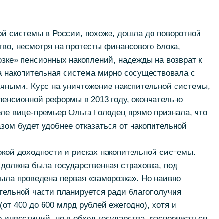
ой системы в России, похоже, дошла до поворотной
ство, несмотря на протесты финансового блока,
зке» пенсионных накоплений, надежды на возврат к
да накопительная система мирно сосуществовала с
ачными. Курс на уничтожение накопительной системы,
пенсионной реформы в 2013 году, окончательно
ле вице-премьер Ольга Голодец прямо признала, что
азом будет удобнее отказаться от накопительной
кой доходности и рисках накопительной системы.
 должна была государственная страховка, под
ыла проведена первая «заморозка». Но наивно
ительной части планируется ради благополучия
от 400 до 600 млрд рублей ежегодно), хотя и
е инвестиций, но в обход государства, распоряжаться