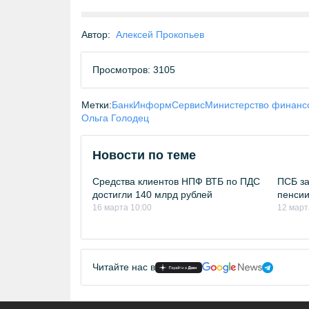
Автор:
Алексей Прокопьев
Просмотров: 3105
Метки:
БанкИнформСервис
Министерство финанс
Ольга Голодец
Новости по теме
Средства клиентов НПФ ВТБ по ПДС
ПСБ за
достигли 140 млрд рублей
пенси
16 марта 10:00
12 март
Читайте нас в