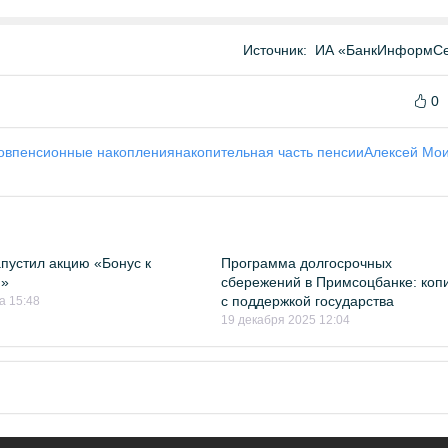
Источник:
ИА «БанкИнформСе
0
ов
пенсионные накопления
накопительная часть пенсии
Алексей Мо
пустил акцию «Бонус к
Программа долгосрочных
и»
сбережений в Примсоцбанке: коп
с поддержкой государства
а 15:48
19 декабря 2025 12:04