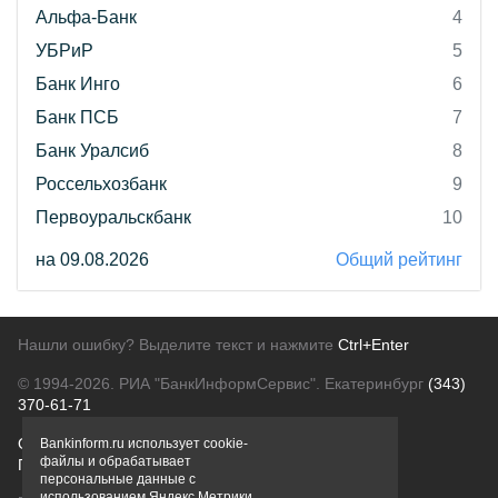
Альфа-Банк
4
УБРиР
5
Банк Инго
6
Банк ПСБ
7
Банк Уралсиб
8
Россельхозбанк
9
Первоуральскбанк
10
на 09.08.2026
Общий рейтинг
Нашли ошибку? Выделите текст и нажмите
Ctrl+Enter
© 1994-2026.
РИА "БанкИнформСервис". Екатеринбург
(343)
370-61-71
О проекте
Политика конфиденциальности
Bankinform.ru использует cookie-
файлы и обрабатывает
Правовая информация
Для рекламодателей
персональные данные с
использованием Яндекс Метрики,