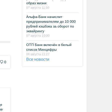
образ жизни
07 августа 11:50
Альфа-Банк начислит
предпринимателям до 10 000
рублей кэшбэка за оборот по
эквайрингу
07 августа 10:00
ОТП Банк включён в белый
список Минцифры
06 августа 21:27
Все новости
0
де
ые