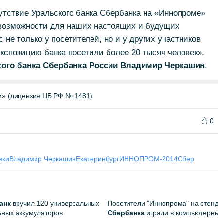
тствие Уральского банка Сбербанка на «Иннопроме»
 возможности для наших настоящих и будущих
 не только у посетителей, но и у других участников
экспозицию банка посетили более 20 тысяч человек»,
кого банка Сбербанка России Владимир Черкашин
.
и» (лицензия ЦБ РФ № 1481)
0
вки
Владимир Черкашин
Екатеринбург
ИННОПРОМ-2014
Сбер
анк
вручил 120 универсальных
Посетители "Иннопрома" на стен
ных аккумуляторов
Сбербанка
играли в компьютерн