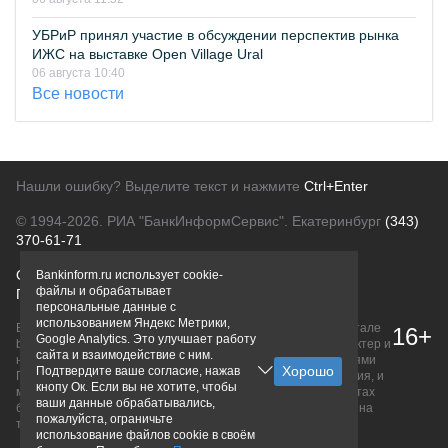
УБРиР принял участие в обсуждении перспектив рынка
ИЖС на выставке Open Village Ural
06 августа 10:40
Все новости
Нашли ошибку? Выделите текст и нажмите
Ctrl+Enter
© 1994-2026.
РИА "БанкИнформСервис". Екатеринбург
(343)
370-61-71
О проекте
Политика конфиденциальности
Bankinform.ru использует cookie-
файлы и обрабатывает
Правовая информация
Для рекламодателей
персональные данные с
использованием Яндекс Метрики,
Вся информация о продуктах банков, размещенная на портале
16+
Google Analytics. Это улучшает работу
bankinform.ru, носит исключительно ознакомительный характер и
сайта и взаимодействие с ним.
не является публичной офертой, определяемой положениями
Подтвердите ваше согласие, нажав
ГК РФ. Информация не содержит точного и полного описания, и
кнопу Ок. Если вы не хотите, чтобы
может быть изменена. Конечные условия уточняйте на сайтах
ваши данные обрабатывались,
банков или при личном обращении. Исключительное право на
пожалуйста, ограничьте
товарные знаки принадлежит их правообладателям.
использование файлов cookie в своём