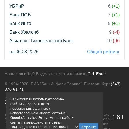
УБРиР
6
(+1)
Банк ПСБ
7
(+1)
Банк Инго
8
(+1)
Банк Уралсиб
9
(-4)
Азиатско-Тихоокеанский Банк
10
(-6)
на 06.08.2026
Общий рейтинг
Нашли ошибку? Выделите текст и нажмите
Ctrl+Enter
© 1994-2026.
РИА "БанкИнформСервис". Екатеринбург
(343)
370-61-71
О проекте
Политика конфиденциальности
Bankinform.ru использует cookie-
файлы и обрабатывает
Правовая информация
Для рекламодателей
персональные данные с
использованием Яндекс Метрики,
Вся информация о продуктах банков, размещенная на портале
16+
Google Analytics. Это улучшает работу
bankinform.ru, носит исключительно ознакомительный характер и
сайта и взаимодействие с ним.
не является публичной офертой, определяемой положениями
Подтвердите ваше согласие, нажав
ГК РФ. Информация не содержит точного и полного описания, и