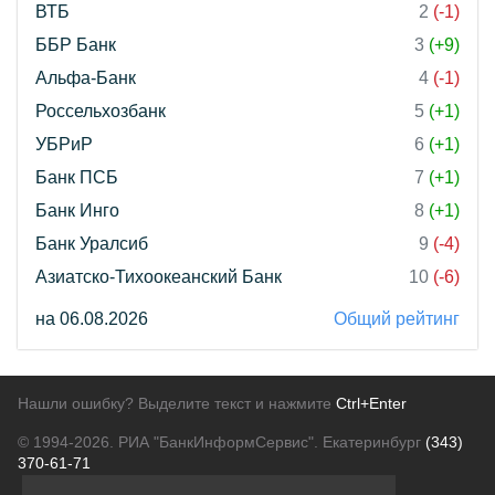
ВТБ
2
(-1)
ББР Банк
3
(+9)
Альфа-Банк
4
(-1)
Россельхозбанк
5
(+1)
УБРиР
6
(+1)
Банк ПСБ
7
(+1)
Банк Инго
8
(+1)
Банк Уралсиб
9
(-4)
Азиатско-Тихоокеанский Банк
10
(-6)
на 06.08.2026
Общий рейтинг
Нашли ошибку? Выделите текст и нажмите
Ctrl+Enter
© 1994-2026.
РИА "БанкИнформСервис". Екатеринбург
(343)
370-61-71