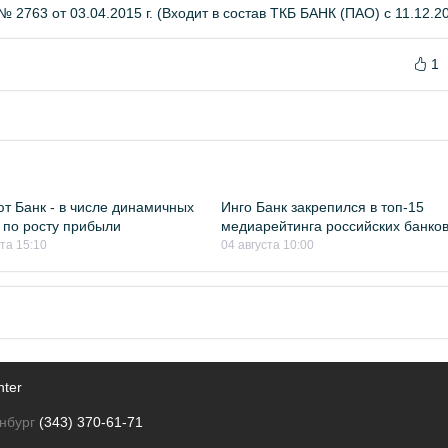
 2763 от 03.04.2015 г. (Входит в состав ТКБ БАНК (ПАО) с 11.12.201
1
т Банк - в числе динамичных
Инго Банк закрепился в топ-15
 по росту прибыли
медиарейтинга российских банко
ста 15:10
04 августа 10:00
nter
нбург
(343) 370-61-71