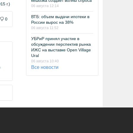
кешбэка создает волны спроса
5 г.)
06 августа 12:14
ВТБ: объем выдачи ипотеки в
0
России вырос на 38%
06 августа 11:52
УБРиР принял участие в
обсуждении перспектив рынка
ИЖС на выставке Open Village
Ural
06 августа 10:40
в
Все новости