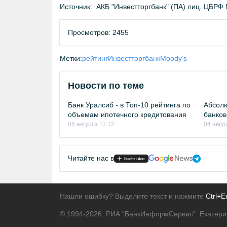
Источник:
АКБ "Инвестторгбанк" (ПА) лиц. ЦБРФ №
Просмотров: 2455
Метки:
рейтинг
Инвестторгбанк
Moody’s
Новости по теме
Банк Уралсиб - в Топ-10 рейтинга по
Абсолю
объемам ипотечного кредитования
банков
05 августа 11:12
04 авгу
Читайте нас в
Нашли ошибку? Выделите текст и нажмите
Ctrl+E
© 1994-2026.
РИА "БанкИнформСервис". Екатери