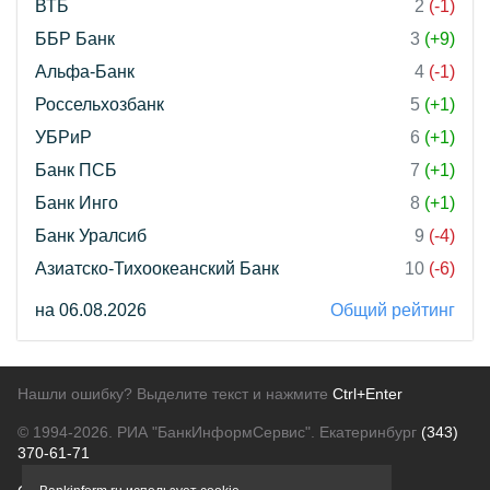
ВТБ
2
(-1)
ББР Банк
3
(+9)
Альфа-Банк
4
(-1)
Россельхозбанк
5
(+1)
УБРиР
6
(+1)
Банк ПСБ
7
(+1)
Банк Инго
8
(+1)
Банк Уралсиб
9
(-4)
Азиатско-Тихоокеанский Банк
10
(-6)
на 06.08.2026
Общий рейтинг
Нашли ошибку? Выделите текст и нажмите
Ctrl+Enter
© 1994-2026.
РИА "БанкИнформСервис". Екатеринбург
(343)
370-61-71