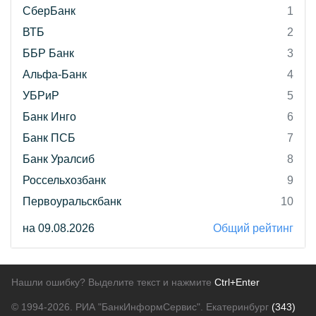
СберБанк
1
ВТБ
2
ББР Банк
3
Альфа-Банк
4
УБРиР
5
Банк Инго
6
Банк ПСБ
7
Банк Уралсиб
8
Россельхозбанк
9
Первоуральскбанк
10
на 09.08.2026
Общий рейтинг
Нашли ошибку? Выделите текст и нажмите
Ctrl+Enter
© 1994-2026.
РИА "БанкИнформСервис". Екатеринбург
(343)