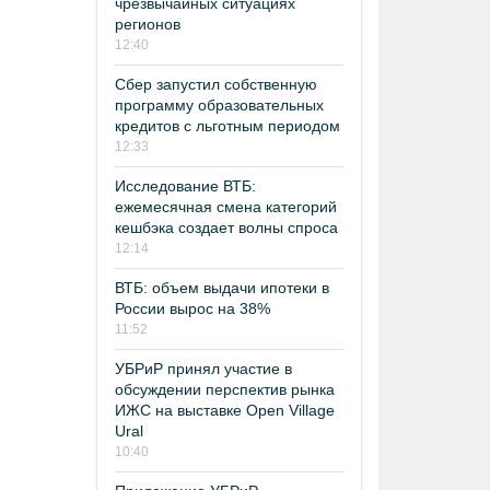
чрезвычайных ситуациях
регионов
12:40
Сбер запустил собственную
программу образовательных
кредитов с льготным периодом
12:33
Исследование ВТБ:
ежемесячная смена категорий
кешбэка создает волны спроса
12:14
ВТБ: объем выдачи ипотеки в
России вырос на 38%
11:52
УБРиР принял участие в
обсуждении перспектив рынка
ИЖС на выставке Open Village
Ural
10:40