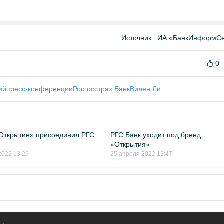
Источник:
ИА «БанкИнформСе
0
ий
пресс-конференции
Росгосстрах Банк
Вилен Ли
Открытие» присоединил РГС
РГС Банк уходит под бренд
«Открытия»
2022 13:29
25 апреля 2022 13:47