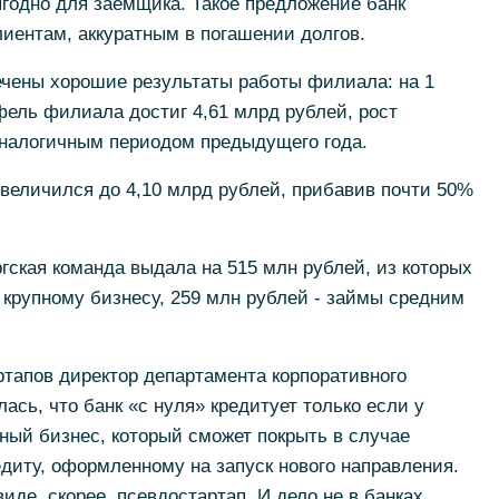
ыгодно для заемщика. Такое предложение банк
иентам, аккуратным в погашении долгов.
чены хорошие результаты работы филиала: на 1
фель филиала достиг 4,61 млрд рублей, рост
аналогичным периодом предыдущего года.
величился до 4,10 млрд рублей, прибавив почти 50%
гская команда выдала на 515 млн рублей, из которых
крупному бизнесу, 259 млн рублей - займы средним
тапов директор департамента корпоративного
ась, что банк «с нуля» кредитует только если у
ный бизнес, который сможет покрыть в случае
едиту, оформленному на запуск нового направления.
иде, скорее, псевдостартап. И дело не в банках,