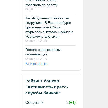
Приложение УБРиР
возобновило работу
09:50
Как Чебурашку с ГигаЧатом
подружили. В Екатеринбурге
при поддержке Сбера
открылась выставка к юбилею
«Союзмультфильма»
05 августа 21:39
Росстат зафиксировал
снижение цен
05 августа 21:22
Все новости
Рейтинг банков
"Активность пресс-
службы банков"
СберБанк
1
(+1)