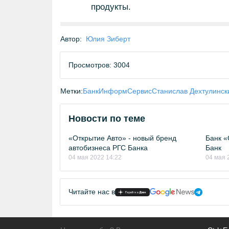
продукты.
Автор:
Юлия Зиберт
Просмотров: 3004
Метки:
БанкИнформСервис
Станислав Дехтулинск
Новости по теме
«Открытие Авто» - новый бренд
Банк «
автобизнеса РГС Банка
Банк
04 мая 2022 14:22
04 мая 
Читайте нас в