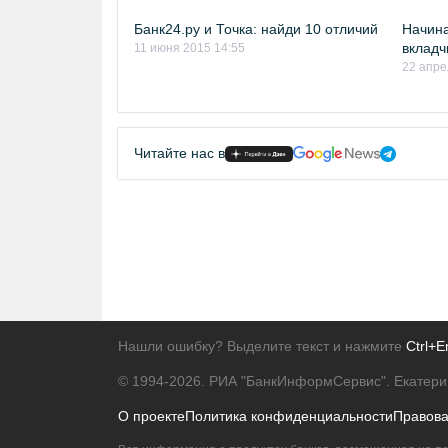
Банк24.ру и Точка: найди 10 отличий
Начин
вкладч
11 июня 2015 14:55
22 апре
Читайте нас в
Нашли ошибку? Выделите текст и нажмите
Ctrl+E
© 1994-2026.
РИА "БанкИнформСервис". Екатери
О проекте
Политика конфиденциальности
Правов