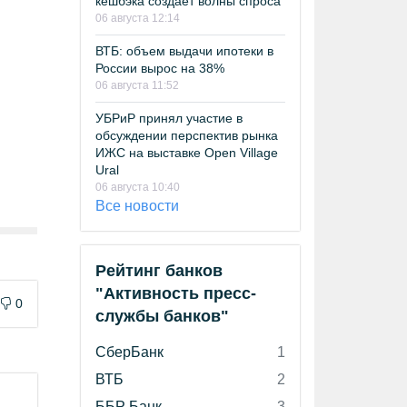
кешбэка создает волны спроса
06 августа 12:14
ВТБ: объем выдачи ипотеки в
России вырос на 38%
06 августа 11:52
УБРиР принял участие в
обсуждении перспектив рынка
ИЖС на выставке Open Village
Ural
06 августа 10:40
Все новости
Рейтинг банков
"Активность пресс-
0
службы банков"
СберБанк
1
ВТБ
2
ББР Банк
3