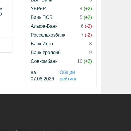
м –
УБРиР
4
(+2)
29
Банк ПСБ
5
(+2)
Альфа-Банк
6
(-2)
Россельхозбанк
7
(-2)
Банк Инго
8
Банк Уралсиб
9
Совкомбанк
10
(+2)
на
Общий
07.08.2026
рейтинг