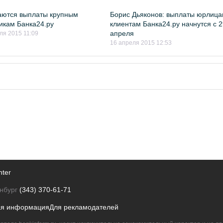
аются выплаты крупным
Борис Дьяконов: выплаты юрлица
икам Банка24.ру
клиентам Банка24.ру начнутся с 
апреля
ля 2015 11:09
16 апреля 2015 12:53
nter
нбург
(343) 370-61-71
ая информация
Для рекламодателей