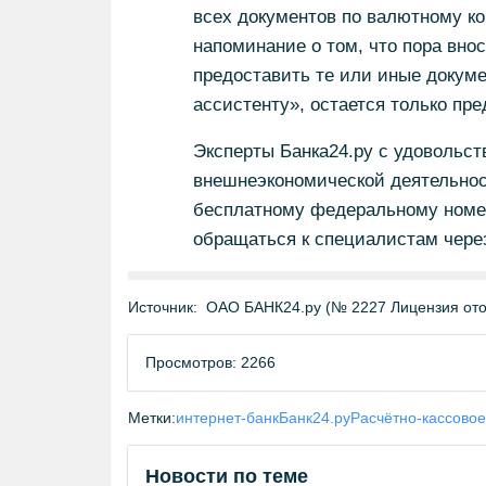
всех документов по валютному ко
напоминание о том, что пора внос
предоставить те или иные докум
ассистенту», остается только пре
Эксперты Банка24.ру с удовольст
внешнеэкономической деятельност
бесплатному федеральному номер
обращаться к специалистам через
Источник:
ОАО БАНК24.ру (№ 2227 Лицензия отоз
Просмотров: 2266
Метки:
интернет-банк
Банк24.ру
Расчётно-кассово
Новости по теме