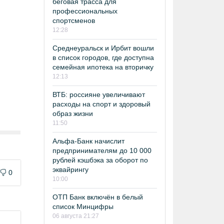
беговая трасса для
профессиональных
спортсменов
12:28
Среднеуральск и Ирбит вошли
в список городов, где доступна
семейная ипотека на вторичку
12:13
ВТБ: россияне увеличивают
расходы на спорт и здоровый
образ жизни
11:50
Альфа-Банк начислит
предпринимателям до 10 000
рублей кэшбэка за оборот по
эквайрингу
0
10:00
ОТП Банк включён в белый
список Минцифры
06 августа 21:27