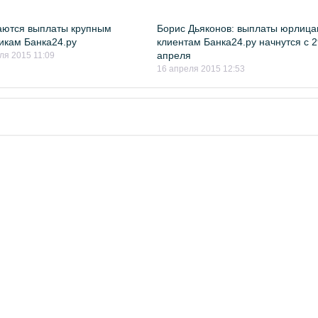
аются выплаты крупным
Борис Дьяконов: выплаты юрлица
икам Банка24.ру
клиентам Банка24.ру начнутся с 
апреля
ля 2015 11:09
16 апреля 2015 12:53