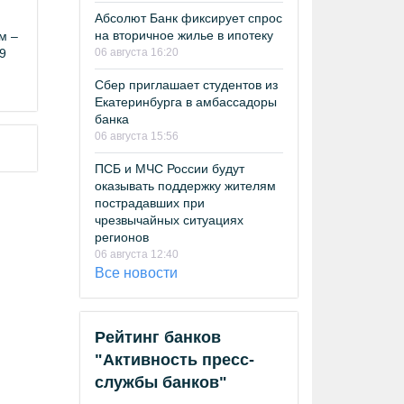
Абсолют Банк фиксирует спрос
на вторичное жилье в ипотеку
м –
29
06 августа 16:20
Сбер приглашает студентов из
Екатеринбурга в амбассадоры
банка
06 августа 15:56
ПСБ и МЧС России будут
оказывать поддержку жителям
пострадавших при
чрезвычайных ситуациях
регионов
06 августа 12:40
Все новости
Рейтинг банков
"Активность пресс-
службы банков"