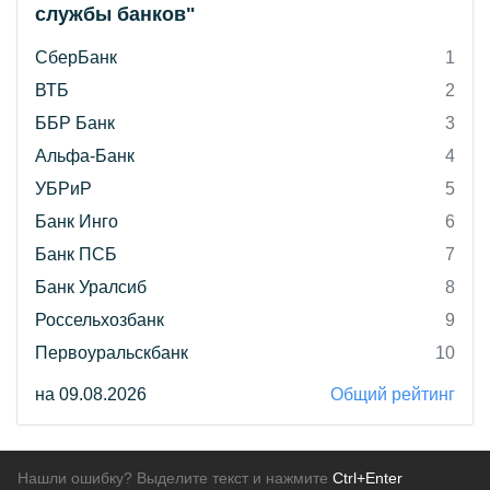
службы банков"
СберБанк
1
ВТБ
2
ББР Банк
3
Альфа-Банк
4
УБРиР
5
Банк Инго
6
Банк ПСБ
7
Банк Уралсиб
8
Россельхозбанк
9
Первоуральскбанк
10
на 09.08.2026
Общий рейтинг
Нашли ошибку? Выделите текст и нажмите
Ctrl+Enter