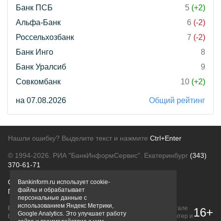
Банк ПСБ
5
(+2)
Альфа-Банк
6
(-2)
Россельхозбанк
7
(-2)
Банк Инго
8
Банк Уралсиб
9
Совкомбанк
10
(+2)
на 07.08.2026
Общий рейтинг
Нашли ошибку? Выделите текст и нажмите
Ctrl+Enter
© 1994-2026.
РИА "БанкИнформСервис". Екатеринбург
(343)
370-61-71
О проекте
Политика конфиденциальности
Bankinform.ru использует cookie-
файлы и обрабатывает
Правовая информация
Для рекламодателей
персональные данные с
использованием Яндекс Метрики,
Вся информация о продуктах банков, размещенная на портале
16+
Google Analytics. Это улучшает работу
bankinform.ru, носит исключительно ознакомительный характер и