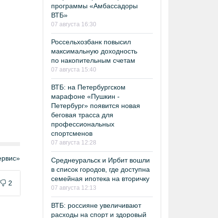
программы «Амбассадоры
ВТБ»
07 августа 16:30
Россельхозбанк повысил
максимальную доходность
по накопительным счетам
07 августа 15:40
ВТБ: на Петербургском
марафоне «Пушкин -
Петербург» появится новая
беговая трасса для
профессиональных
спортсменов
07 августа 12:28
рвис»
Среднеуральск и Ирбит вошли
в список городов, где доступна
семейная ипотека на вторичку
2
07 августа 12:13
ВТБ: россияне увеличивают
расходы на спорт и здоровый