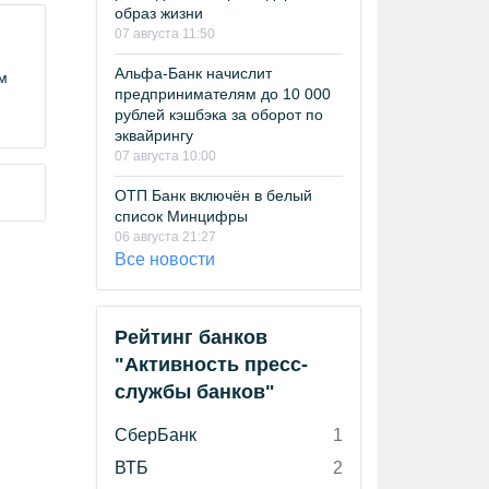
образ жизни
07 августа 11:50
Альфа-Банк начислит
м
предпринимателям до 10 000
рублей кэшбэка за оборот по
эквайрингу
07 августа 10:00
ОТП Банк включён в белый
список Минцифры
06 августа 21:27
Все новости
Рейтинг банков
"Активность пресс-
службы банков"
СберБанк
1
ВТБ
2