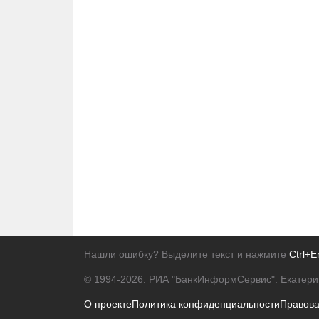
Нашли ошибку? Выделите текст и нажмите
Ctrl+E
© 1994-2026.
РИА "БанкИнформСервис". Екатери
О проекте
Политика конфиденциальности
Правов