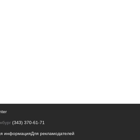
nter
нбург
(343) 370-61-71
ая информация
Для рекламодателей