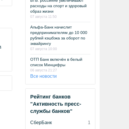
ВТБ: россияне увеличивают
расходы на спорт и здоровый
образ жизни
07 августа 11:50
Альфа-Банк начислит
предпринимателям до 10 000
рублей кэшбэка за оборот по
эквайрингу
4
07 августа 10:00
ОТП Банк включён в белый
список Минцифры
06 августа 21:27
Все новости
Рейтинг банков
"Активность пресс-
службы банков"
СберБанк
1