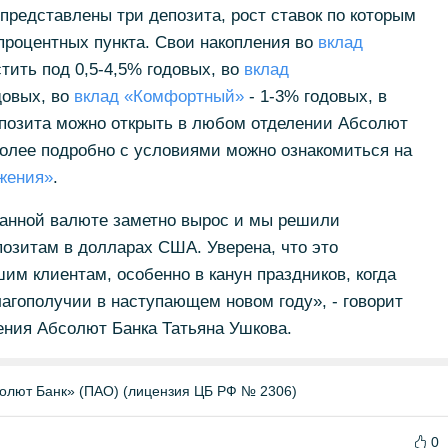
представлены три депозита, рост ставок по которым
 процентных пункта. Свои накопления во
вклад
тить под 0,5-4,5% годовых, во
вклад
довых, во
вклад «Комфортный»
- 1-3% годовых, в
епозита можно открыть в любом отделении Абсолют
 Более подробно с условиями можно ознакомиться на
жения»
.
ранной валюте заметно вырос и мы решили
озитам в долларах США. Уверена, что это
им клиентам, особенно в канун праздников, когда
агополучии в наступающем новом году», - говорит
ения Абсолют Банка Татьяна Ушкова.
олют Банк» (ПАО) (лицензия ЦБ РФ № 2306)
0