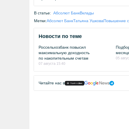
В статье:
Абсолют Банк
Вклады
Метки:
Абсолют Банк
Татьяна Ушкова
Повышение с
Новости по теме
Россельхозбанк повысил
Подбор
максимальную доходность
месяце
по накопительным счетам
05 авгу
07 августа 15:40
Читайте нас в