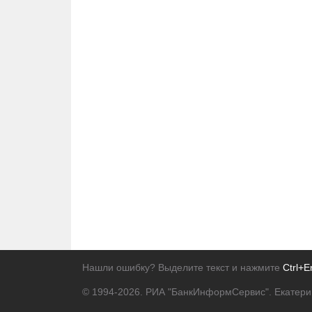
Нашли ошибку? Выделите текст и нажмите
Ctrl+E
© 1994-2026.
РИА "БанкИнформСервис". Екатери