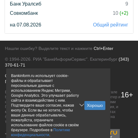
Банк Уралсиб
9
Совкомбанк
10
(+2)
на 07.08.2026
Общий рейтинг
Нашли ошибку? Выделите текст и нажмите
Ctrl+Enter
© 1994-2026.
РИА "БанкИнформСервис". Екатеринбург
(343)
370-61-71
О проекте
Политика конфиденциальности
Bankinform.ru использует cookie-
файлы и обрабатывает
Правовая информация
Для рекламодателей
персональные данные с
использованием Яндекс Метрики,
Вся информация о продуктах банков, размещенная на портале
16+
Google Analytics. Это улучшает работу
bankinform.ru, носит исключительно ознакомительный характер и
сайта и взаимодействие с ним.
не является публичной офертой, определяемой положениями
Подтвердите ваше согласие, нажав
ГК РФ. Информация не содержит точного и полного описания, и
кнопу Ок. Если вы не хотите, чтобы
может быть изменена. Конечные условия уточняйте на сайтах
ваши данные обрабатывались,
банков или при личном обращении. Исключительное право на
пожалуйста, ограничьте
товарные знаки принадлежит их правообладателям.
использование файлов cookie в своём
браузере. Подробнее в
Политике
конфиденциальности
.