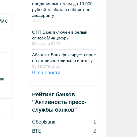
предпринимателям до 10 000
рублей кэшбэка за оборот по
эквайрингу
0
10:00
ОТП Банк включён в белый
список Минцифры
06 августа 21:27
Абсолют Банк фиксирует спрос
на вторичное жилье в ипотеку
06 августа 16:20
Все новости
ак
Рейтинг банков
"Активность пресс-
службы банков"
СберБанк
1
ВТБ
2