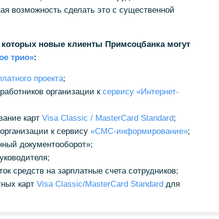
сная возможность сделать это с существенной
 которых новые клиенты Примсоцбанка могут
ое трио»
:
платного проекта
;
работников организации к
сервису «Интернет-
вание карт
Visa Classic / MasterCard Standard
;
организации к сервису
«СМС-информирование»
;
нный документооборот»;
уководителя;
ок средств на зарплатные счета сотрудников;
тных карт
Visa Classic/MasterCard Standard
для