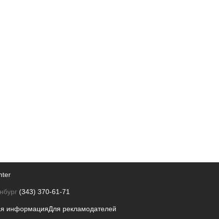
nter
нбург
(343) 370-61-71
ая информация
Для рекламодателей