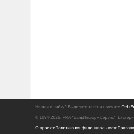
Нашли ошибку? Выделите текст и нажмите
Ctrl+E
© 1994-2026.
РИА "БанкИнформСервис". Екатери
О проекте
Политика конфиденциальности
Правов