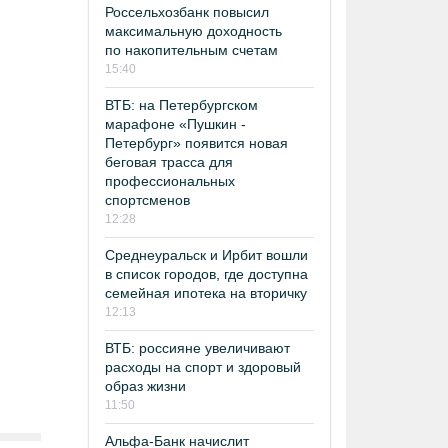
Россельхозбанк повысил
максимальную доходность
по накопительным счетам
15:40
ВТБ: на Петербургском
марафоне «Пушкин -
Петербург» появится новая
беговая трасса для
профессиональных
спортсменов
12:28
Среднеуральск и Ирбит вошли
в список городов, где доступна
семейная ипотека на вторичку
12:13
ВТБ: россияне увеличивают
расходы на спорт и здоровый
образ жизни
11:50
Альфа-Банк начислит