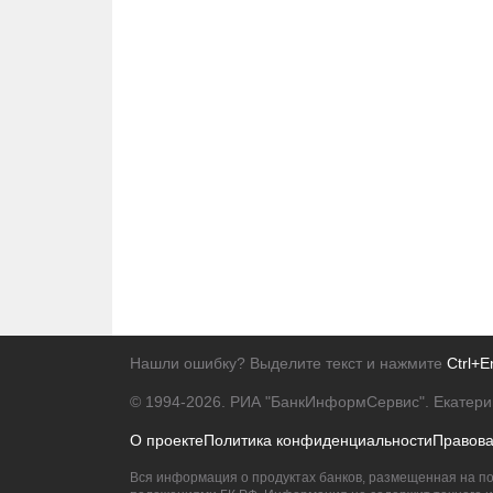
Нашли ошибку? Выделите текст и нажмите
Ctrl+E
© 1994-2026.
РИА "БанкИнформСервис". Екатери
О проекте
Политика конфиденциальности
Правов
Вся информация о продуктах банков, размещенная на по