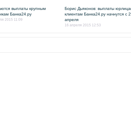
аются выплаты крупным
Борис Дьяконов: выплаты юрлица
икам Банка24.ру
клиентам Банка24.ру начнутся с 
апреля
ля 2015 11:09
16 апреля 2015 12:53