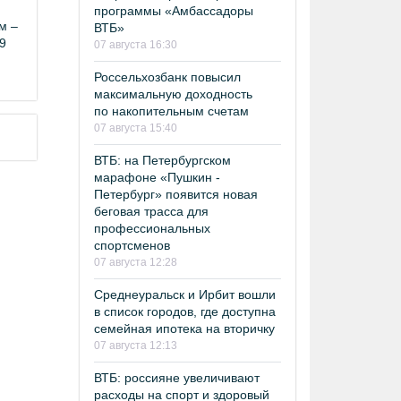
программы «Амбассадоры
м –
ВТБ»
29
07 августа 16:30
Россельхозбанк повысил
максимальную доходность
по накопительным счетам
07 августа 15:40
ВТБ: на Петербургском
марафоне «Пушкин -
Петербург» появится новая
беговая трасса для
профессиональных
спортсменов
07 августа 12:28
Среднеуральск и Ирбит вошли
в список городов, где доступна
семейная ипотека на вторичку
07 августа 12:13
ВТБ: россияне увеличивают
расходы на спорт и здоровый