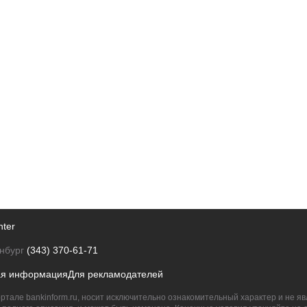
nter
нбург
(343) 370-61-71
ая информация
Для рекламодателей
ртале bankinform.ru, носит исключительно ознакомительный характер и не 