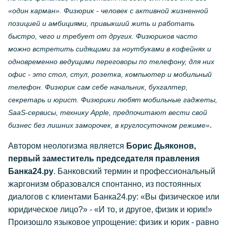
«один карман». Физюрик - человек с активной жизненной
позицией и амбициями, привыкший жить и работать
быстро, чего и требует от других. Физюриков часто
можно встретить сидящими за ноутбуками в кофейнях и
одновременно ведущими переговоры по телефону, для них
офис - это стол, стул, розетка, компьютер и мобильный
телефон. Физюрик сам себе начальник, бухгалтер,
секретарь и юрист. Физюрики любят мобильные гаджеты,
SaaS-сервисы, технику Apple, предпочитают вести свой
.
бизнес без лишних заморочек, в круглосуточном режиме»
Автором неологизма является
Борис Дьяконов,
первый заместитель председателя правления
Банка24.ру
. Банковский термин и профессиональный
жаргонизм образовался спонтанно, из постоянных
диалогов с клиентами Банка24.ру: «Вы физическое или
юридическое лицо?» - «И то, и другое, физик и юрик!»
Произошло языковое упрощение: физик и юрик - равно