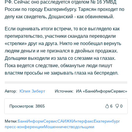
РФ. Сейчас оно расследуется отделом № 16 УМВД
России по городу Екатеринбургу. Тарясян проходит по
делу как свидетель, Дощанский - как обвиняемый.
Если оценивать итоги встречи, то все выглядело как
препирательство, участники скандала переводили
«стрелки» друг на друга. Никто не пообещал вернуть
людям деньги и не признался в двойных продажах.
Дольщики выходили из зала со слезами на глазах.
Пока ведется следствие, обманутые люди пишут
властям просьбы не закрывать глаза на беспредел.
Автор:
Юлия Зиберт
Источник:
ИА «БанкИнформСервис»
Просмотров: 3865
6
0
Метки:
БанкИнформСервис
САИЖК
Интерфакс
Екатеринбург
пресс-конференции
Мошенничество
дольщики